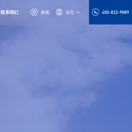
联系我们
搜索
语言
400-832-9889
发展历程
橡套电缆
新能源电线电缆
品牌理念
特种电缆