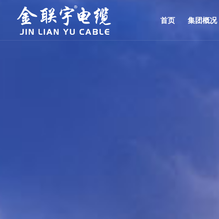
首页
集团概况
架空导线
集团简介
电力电缆
控制电缆
企业文