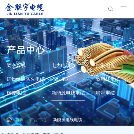
产品中心
架空导线
电力电缆
控制电缆
矿物绝缘防火电缆
布线系列
软电线电缆
橡套电缆
新能源电线电缆
特种电缆
首页
-
产品中心
-
新能源电线电缆