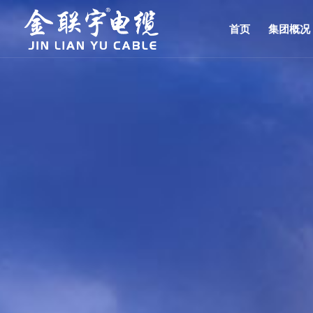
首页
集团概况
架空导线
集团简介
电力电缆
控制电缆
企业文