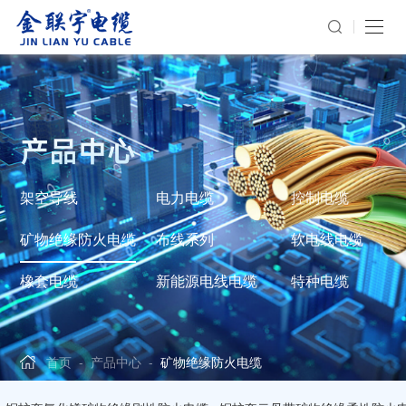
产品中心
架空导线
电力电缆
控制电缆
矿物绝缘防火电缆
布线系列
软电线电缆
橡套电缆
新能源电线电缆
特种电缆
首页
-
产品中心
-
矿物绝缘防火电缆