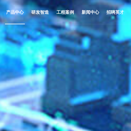
产品中心
研发智造
工程案例
新闻中心
招聘英才
化
集团动态
矿物绝缘防火电缆
荣誉资质
装备实力
市政工程
视频资讯
布线系列
董事长致辞
检测研发
商业工程
软电线电缆
文化内刊