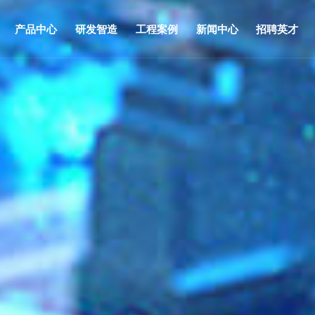
产品中心
研发智造
工程案例
新闻中心
招聘英才
化
集团动态
矿物绝缘防火电缆
荣誉资质
装备实力
市政工程
视频资讯
布线系列
董事长致辞
检测研发
商业工程
软电线电缆
文化内刊