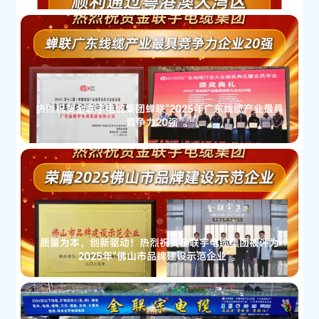
热烈祝贺金联宇电缆集团蝉联“2025年广东线缆产业最具
竞争力20强”。
质量为本，创新驱动！热烈祝贺金联宇电缆集团被评为
2025年“佛山市品牌建设示范企业”。