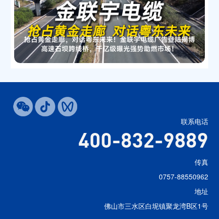
抢占黄金走廊，对话粤东未来！金联宇电缆广告登陆揭博
高速石坝跨线桥，千亿级曝光强势助燃市场！
联系电话
400-832-9889
传真
0757-88550962
地址
佛山市三水区白坭镇聚龙湾B区1号