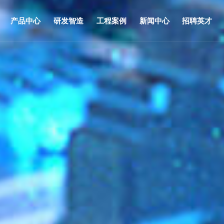
产品中心
研发智造
工程案例
新闻中心
招聘英才
化
集团动态
矿物绝缘防火电缆
荣誉资质
装备实力
市政工程
视频资讯
布线系列
董事长致辞
检测研发
商业工程
软电线电缆
文化内刊