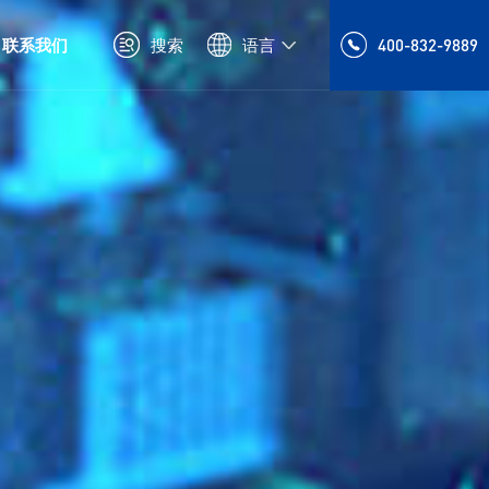
联系我们
搜索
语言
400-832-9889
发展历程
橡套电缆
新能源电线电缆
品牌理念
特种电缆