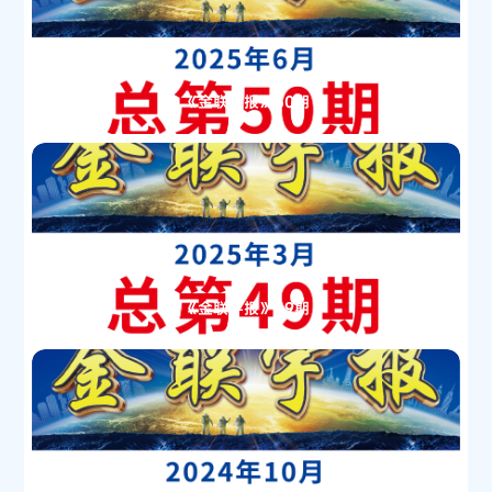
《金联宇报》50期
《金联宇报》49期