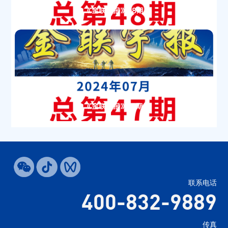
《金联宇报》48期
《金联宇报》47期
联系电话
400-832-9889
传真