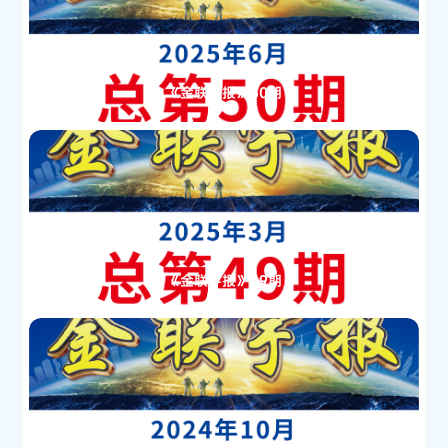
《金联宇报》50期
《金联宇报》49期