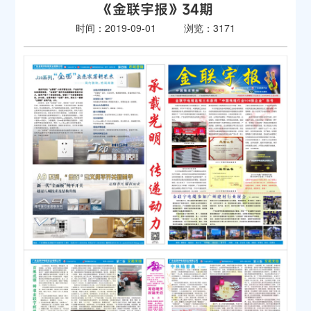
《金联宇报》34期
时间：
2019-09-01
浏览：
3171