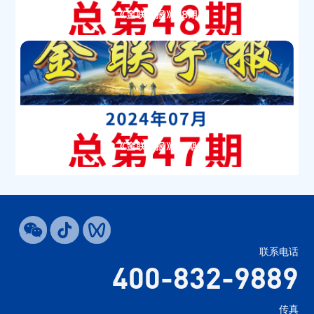
《金联宇报》48期
《金联宇报》47期
联系电话
400-832-9889
传真