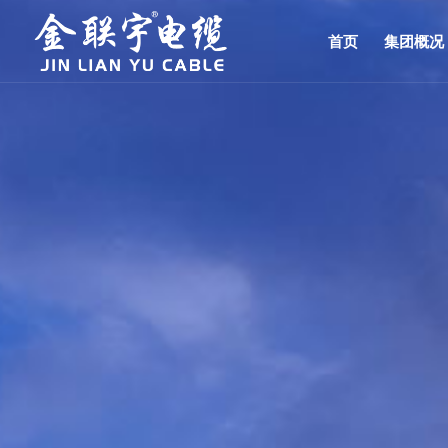
首页
集团概况
架空导线
集团简介
电力电缆
控制电缆
企业文