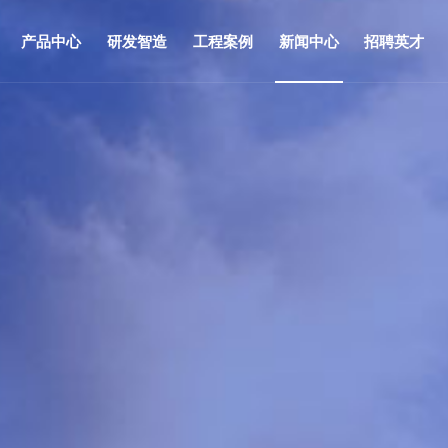
产品中心
研发智造
工程案例
新闻中心
招聘英才
化
集团动态
矿物绝缘防火电缆
荣誉资质
装备实力
市政工程
视频资讯
布线系列
董事长致辞
检测研发
商业工程
软电线电缆
文化内刊