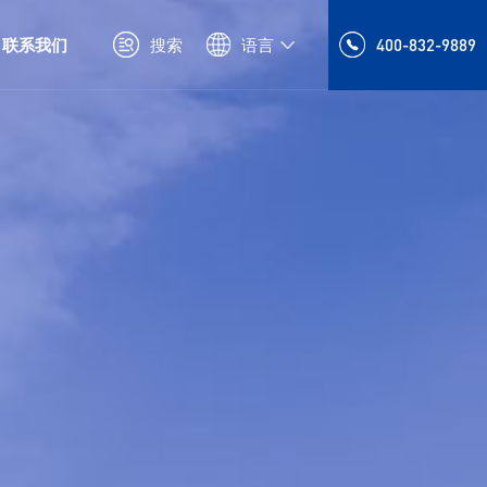
联系我们
搜索
语言
400-832-9889
发展历程
橡套电缆
新能源电线电缆
品牌理念
特种电缆