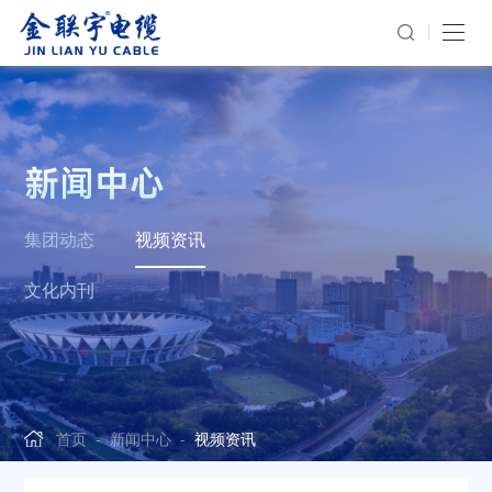
新闻中心
集团动态
视频资讯
文化内刊
首页
-
新闻中心
-
视频资讯