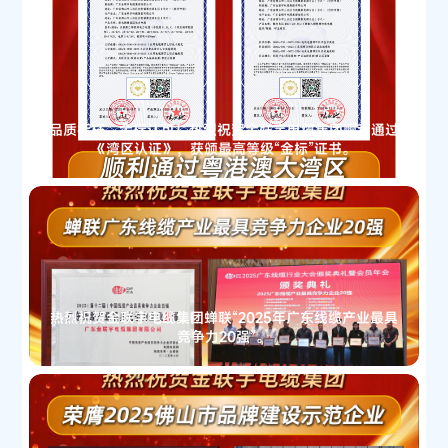
品质标杆，金标认可！热烈祝贺金联宇电缆集团顺利通过
《湾区认证》，获颁最高等级“金标”证书。
热烈祝贺金联宇电缆集团蝉联“2025年广东线缆产业最具
竞争力20强”。