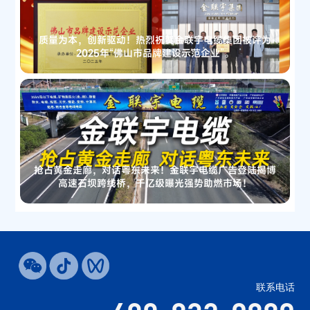
质量为本，创新驱动！热烈祝贺金联宇电缆集团被评为
2025年“佛山市品牌建设示范企业”。
抢占黄金走廊，对话粤东未来！金联宇电缆广告登陆揭博
高速石坝跨线桥，千亿级曝光强势助燃市场！
联系电话