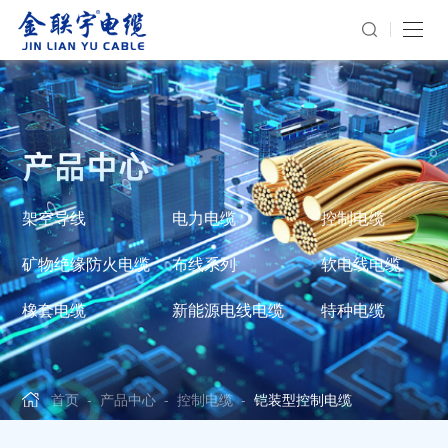
产品中心
架空导线
电力电缆
控制电缆
矿物绝缘防火电缆
布线系列
软电线电缆
橡套电缆
新能源电线电缆
特种电缆
首页
-
产品中心
-
控制电缆
-
铠装型控制电缆