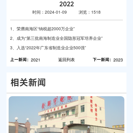
2022
时间：
2024-01-09
浏览：
1518
1、荣膺南海区“纳税超2000万企业”
2、成为“第三批南海制造业全国隐形冠军培养企业”
3、入选“2022年广东省制造业企业500强”
返回列表
2021
2023
上一新闻：
下一新闻：
相关新闻