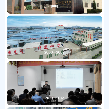
1999
2000—2009
2010—2012