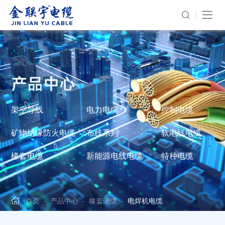
产品中心
架空导线
电力电缆
控制电缆
矿物绝缘防火电缆
布线系列
软电线电缆
橡套电缆
新能源电线电缆
特种电缆
首页
-
产品中心
-
橡套电缆
-
电焊机电缆